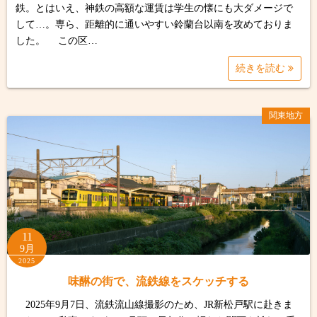
鉄。とはいえ、神鉄の高額な運賃は学生の懐にも大ダメージで
して…。専ら、距離的に通いやすい鈴蘭台以南を攻めておりま
した。 この区…
続きを読む
関東地方
11
9月
2025
味醂の街で、流鉄線をスケッチする
2025年9月7日、流鉄流山線撮影のため、JR新松戸駅に赴きま