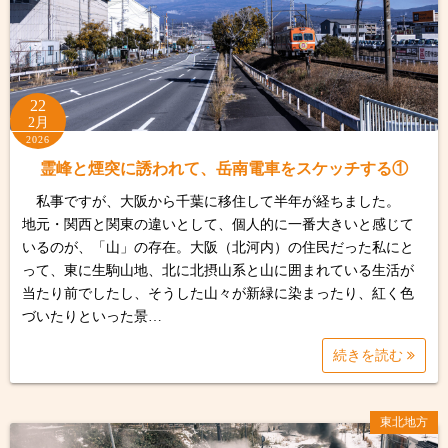
22
2月
2026
霊峰と煙突に誘われて、岳南電車をスケッチする①
私事ですが、大阪から千葉に移住して半年が経ちました。
地元・関西と関東の違いとして、個人的に一番大きいと感じて
いるのが、「山」の存在。大阪（北河内）の住民だった私にと
って、東に生駒山地、北に北摂山系と山に囲まれている生活が
当たり前でしたし、そうした山々が新緑に染まったり、紅く色
づいたりといった景…
続きを読む
東北地方