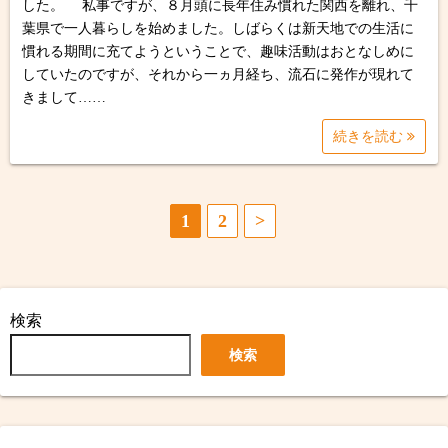
した。 私事ですが、８月頭に長年住み慣れた関西を離れ、千
葉県で一人暮らしを始めました。しばらくは新天地での生活に
慣れる期間に充てようということで、趣味活動はおとなしめに
していたのですが、それから一ヵ月経ち、流石に発作が現れて
きまして……
続きを読む
投
1
2
>
稿
の
検索
ペ
検索
ー
ジ