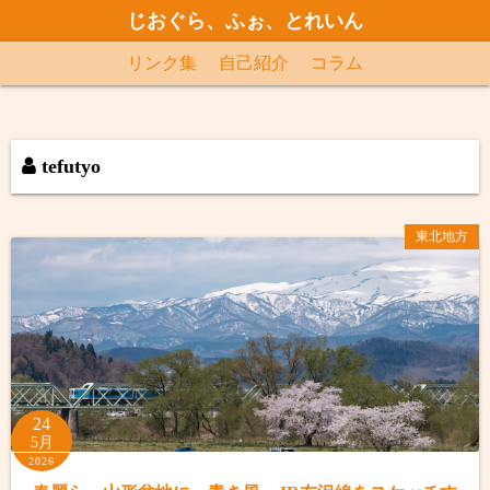
コ
じおぐら、ふぉ、とれいん
ン
リンク集
自己紹介
コラム
テ
ン
ツ
へ
tefutyo
ス
キ
東北地方
ッ
プ
24
5月
2026