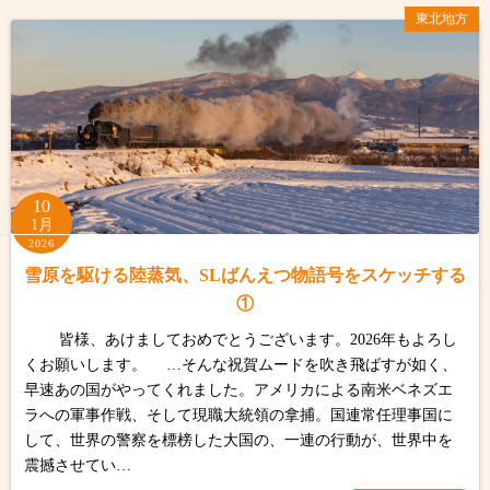
東北地方
10
1月
2026
雪原を駆ける陸蒸気、SLばんえつ物語号をスケッチする
①
皆様、あけましておめでとうございます。2026年もよろし
くお願いします。 …そんな祝賀ムードを吹き飛ばすが如く、
早速あの国がやってくれました。アメリカによる南米ベネズエ
ラへの軍事作戦、そして現職大統領の拿捕。国連常任理事国に
して、世界の警察を標榜した大国の、一連の行動が、世界中を
震撼させてい…