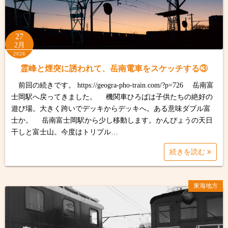
27
2月
2026
霊峰と煙突に誘われて、岳南電車をスケッチする③
前回の続きです。 https://geogra-pho-train.com/?p=726 岳南富
士岡駅へ戻ってきました。 機関車ひろばは子供たちの絶好の
遊び場。大きく跨いでデッキからデッキへ。ある意味ダブル富
士か。 岳南富士岡駅から少し移動します。かんぴょうの天日
干しと富士山。今度はトリプル…
続きを読む
東海地方