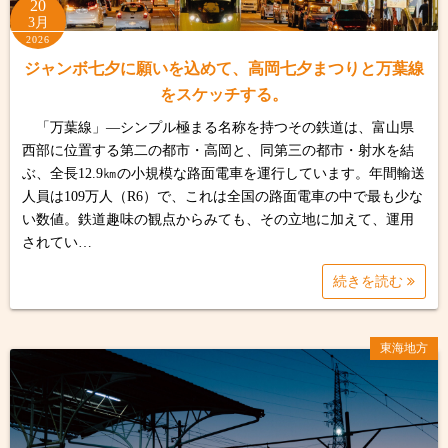
20
3月
2026
ジャンボ七夕に願いを込めて、高岡七夕まつりと万葉線
をスケッチする。
「万葉線」—シンプル極まる名称を持つその鉄道は、富山県
西部に位置する第二の都市・高岡と、同第三の都市・射水を結
ぶ、全長12.9㎞の小規模な路面電車を運行しています。年間輸送
人員は109万人（R6）で、これは全国の路面電車の中で最も少な
い数値。鉄道趣味の観点からみても、その立地に加えて、運用
されてい…
続きを読む
東海地方