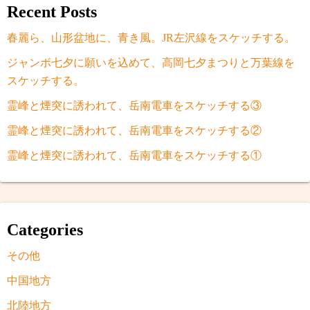
送
Recent Posts
り
春麗ら、山形盆地に、青き風。JR左沢線をスケッチする。
ジャンボ七夕に願いを込めて、高岡七夕まつりと万葉線を
スケッチする。
霊峰と煙突に誘われて、岳南電車をスケッチする③
霊峰と煙突に誘われて、岳南電車をスケッチする②
霊峰と煙突に誘われて、岳南電車をスケッチする①
Categories
その他
中国地方
北陸地方