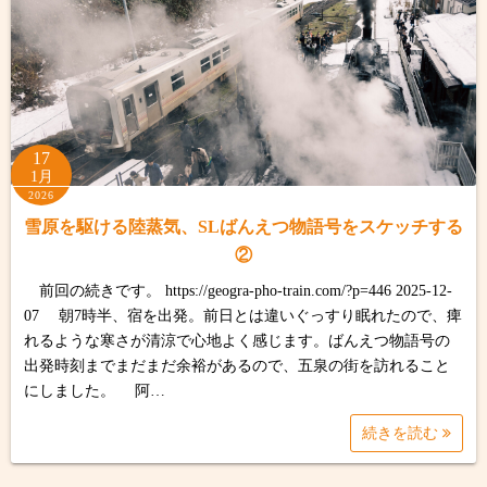
17
1月
2026
雪原を駆ける陸蒸気、SLばんえつ物語号をスケッチする
②
前回の続きです。 https://geogra-pho-train.com/?p=446 2025-12-
07 朝7時半、宿を出発。前日とは違いぐっすり眠れたので、痺
れるような寒さが清涼で心地よく感じます。ばんえつ物語号の
出発時刻までまだまだ余裕があるので、五泉の街を訪れること
にしました。 阿…
続きを読む