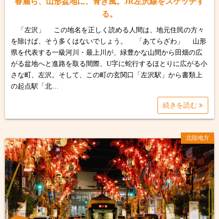
春麗ら、山形盆地に、青き風。JR左沢線をスケッチす
る。
「左沢」 この地名を正しく読める人間は、地元住民の方々
を除けば、そう多くはないでしょう。 「あてらざわ」 山形
県を代表する一級河川・最上川が、緑豊かな山間から田畑の広
がる盆地へと進路を取る間際、U字に蛇行するほとりに広がる小
さな町、左沢。そして、この町の玄関口「左沢駅」から書類上
の起点駅「北…
続きを読む
北陸地方