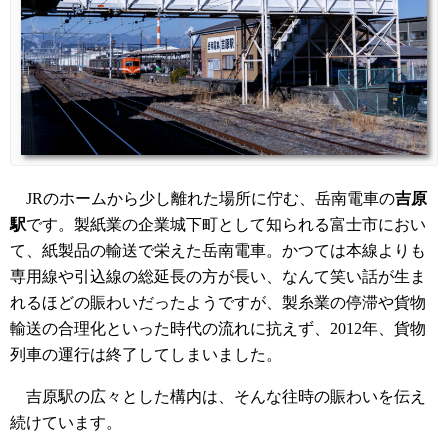
JRのホームから少し離れた場所に佇む、岳南電車の
吉原
駅
です。製紙業の企業城下町として知られる富士市におい
て、紙製品の輸送で栄えた岳南電車。かつては本線よりも
専用線や引込線の総延長の方が長い、なんて笑い話が生ま
れるほどの賑わいだったようですが、製糸業の停滞や貨物
輸送の合理化といった時代の流れに抗えず、2012年、貨物
列車の運行は終了してしまいました。
吉原駅の広々とした構内は、そんな往時の賑わいを伝え
続けています。