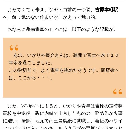
またてくてく歩き、ジヤトコ前の一つ隣、
吉原本町駅
へ。飾り気のない佇まいが、かえって魅力的。
ちなみに岳南電車のＨＰには、以下のような記載が。
あの、いかりや長介さんは、疎開で富士へ来て１０
年余を過ごしました。
この踏切前で、よく電車を眺めたそうです。商店街へ
は、ここから・・・。
また、Wikipediaによると、いかりや青年は吉原の定時制
高校を中退後、親に内緒で上京したものの、勤め先が火事
に遭い、帰郷。地元では三島製紙に就職し、会社のハワイ
アンバンドに入ったのち、あるクラブの専属バンドマンと