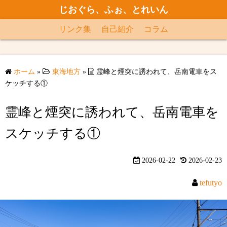
コ
じおぐら、ふぉ、とれいん
ン
リンク集
自己紹介
コラム
テ
ン
ツ
へ
ホーム
»
東海地方
»
霊峰と煙突に誘われて、岳南電車をス
ケッチする①
ス
キ
霊峰と煙突に誘われて、岳南電車を
ッ
プ
スケッチする①
2026-02-22
2026-02-23
tefutyo