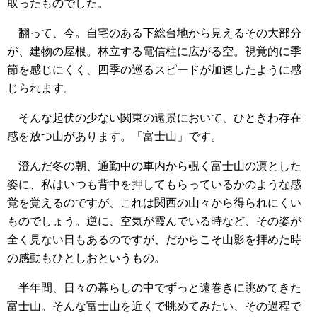
取ったものでした。
翻って、今。自宅のある下総台地から見えるその大部分
が、建物の屋根。林立する電信柱に広がる空。視覚的に季
節を感じにくく、四季の巡るスピードが加速したように感
じられます。
そんな起伏の少ない関東の遠景において、ひときわ存在
感を放つ山があります。「富士山」です。
澄んだ冬の朝、通勤中の車内から覗く富士山の凛とした
姿に、私はいつも背中を押してもらっているかのような感
覚を覚えるのですが、これは関西の山々から得られにくい
ものでしょう。逆に、空気が霞んでいる時など、その姿が
全く見ない日もあるのですが、だからこそ山影を拝めた時
の感動もひとしおというもの。
半年間、日々の暮らしの中でずっと遠巻きに眺めてきた
富士山。そんな富士山を近くで眺めてみたい、その過程で